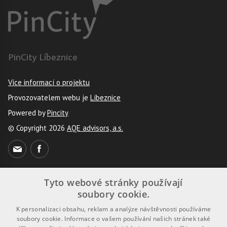
PinCity Líbeznice
Více informací o projektu
Provozovatelem webu je
Líbeznice
Powered by
Pincity
© Copyright 2026
AQE advisors, a.s.
Tyto webové stránky používají
Uživatelé
soubory cookie.
K personalizaci obsahu, reklam a analýze návštěvnosti používáme
Registrace
soubory cookie. Informace o vašem používání našich stránek také