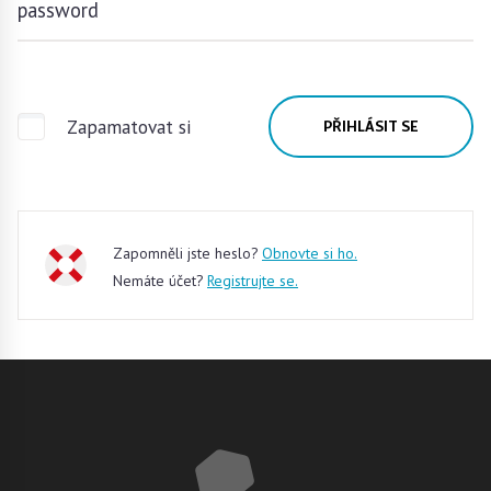
password
Zapamatovat si
PŘIHLÁSIT SE
Zapomněli jste heslo?
Obnovte si ho.
Nemáte účet?
Registrujte se.